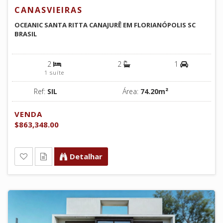
CANASVIEIRAS
OCEANIC SANTA RITTA CANAJURÊ EM FLORIANÓPOLIS SC
BRASIL
2
2
1
1 suíte
Ref:
SIL
Área:
74.20m²
VENDA
$863,348.00
Detalhar