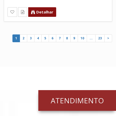
Detalhar
1
2
3
4
5
6
7
8
9
10
...
23
>
ATENDIMENTO