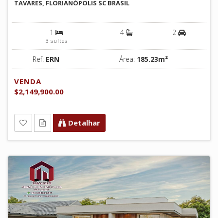
TAVARES, FLORIANÓPOLIS SC BRASIL
1
4
2
3 suítes
Ref:
ERN
Área:
185.23m²
VENDA
$2,149,900.00
Detalhar