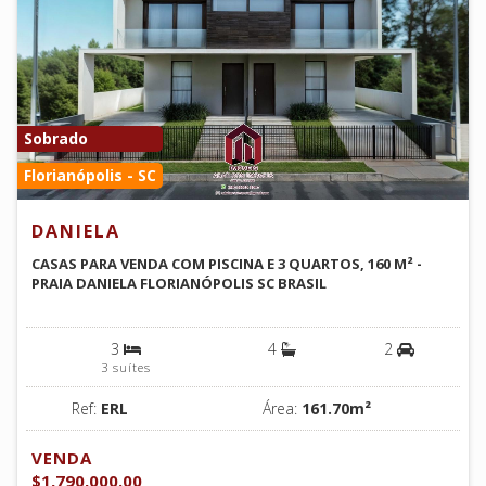
Sobrado
Florianópolis - SC
DANIELA
CASAS PARA VENDA COM PISCINA E 3 QUARTOS, 160 M² -
PRAIA DANIELA FLORIANÓPOLIS SC BRASIL
3
4
2
3 suítes
Ref:
ERL
Área:
161.70m²
VENDA
$1,790,000.00